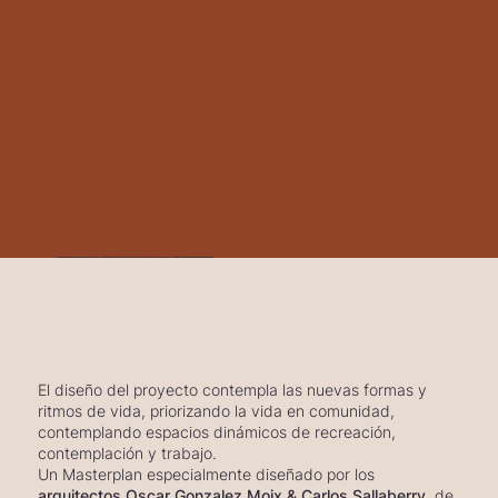
Concebido para quienes conocen el valor de vivir en Punta del Este, con el diferencial de estar en la primera línea al sol, la arena blanca y las aguas serenas de La Mansa.
El diseño del proyecto contempla las nuevas formas y
ritmos de vida, priorizando la vida en comunidad,
contemplando espacios dinámicos de recreación,
contemplación y trabajo.
Un Masterplan especialmente diseñado por los
arquitectos Oscar Gonzalez Moix & Carlos Sallaberry
, de