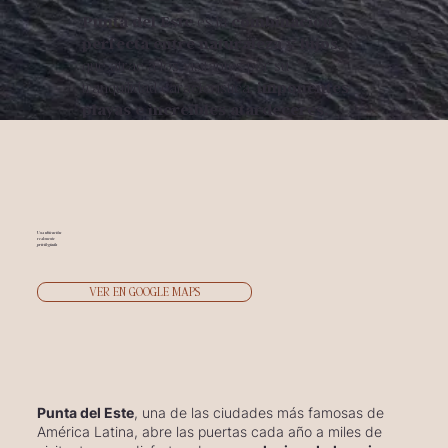
Punta del Este
es la
combinación
perfecta entre naturaleza y lujos
,
que atrae a los visitantes por su
tranquilidad característica,
imponentes
playas e increíbles atardeceres.
Una
ubicación
realmente
privilegiada
VER EN GOOGLE MAPS
Punta del Este
, una de las ciudades más famosas de
América Latina, abre las puertas cada año a miles de